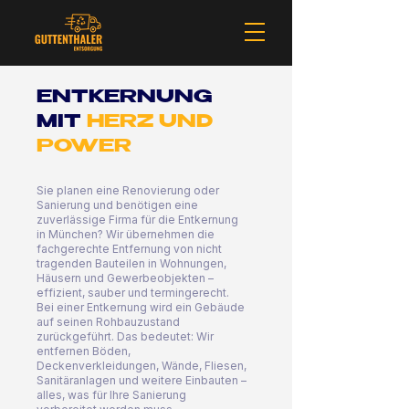
ENTKERNUNG
MIT
HERZ UND
POWER
Sie planen eine Renovierung oder
Sanierung und benötigen eine
zuverlässige Firma für die Entkernung
in München? Wir übernehmen die
fachgerechte Entfernung von nicht
tragenden Bauteilen in Wohnungen,
Häusern und Gewerbeobjekten –
effizient, sauber und termingerecht.
Bei einer Entkernung wird ein Gebäude
auf seinen Rohbauzustand
zurückgeführt. Das bedeutet: Wir
entfernen Böden,
Deckenverkleidungen, Wände, Fliesen,
Sanitäranlagen und weitere Einbauten –
alles, was für Ihre Sanierung