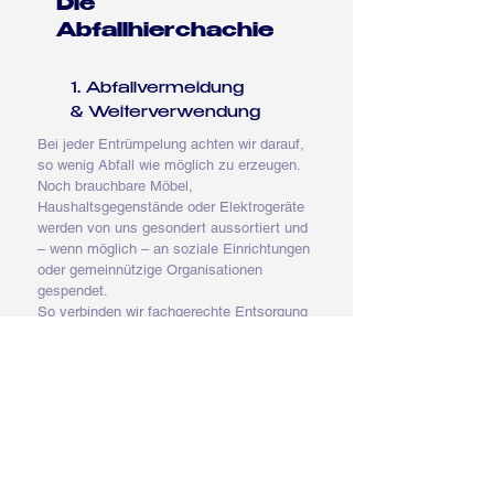
Die
Abfallhierchachie
1. Abfallvermeidung
& Weiterverwendung
Bei jeder Entrümpelung achten wir darauf,
so wenig Abfall wie möglich zu erzeugen.
Noch brauchbare Möbel,
Haushaltsgegenstände oder Elektrogeräte
werden von uns gesondert aussortiert und
– wenn möglich – an soziale Einrichtungen
oder gemeinnützige Organisationen
gespendet.
So verbinden wir fachgerechte Entsorgung
mit nachhaltigem Handeln – und geben
Dingen, die noch einen Wert haben, eine
zweite Chance.
Denn nicht alles, was weg soll, ist wertlos.