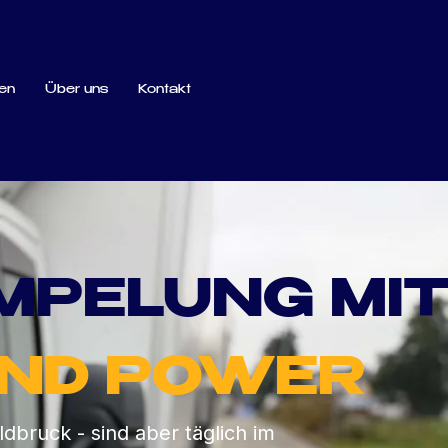
en
Über uns
Kontakt
MPELUNG MI
UND POWER
bruck - sind aber täglich im