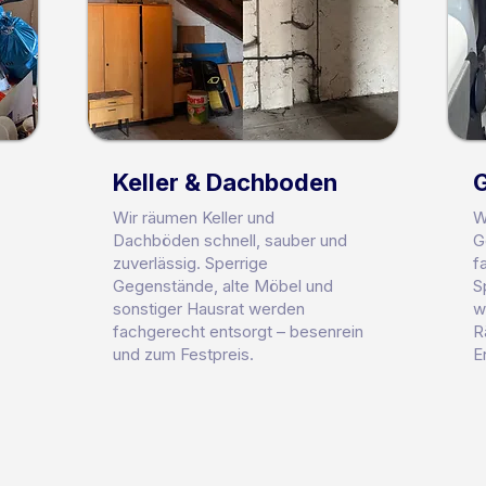
Keller & Dachboden
Wir räumen Keller und
W
Dachböden schnell, sauber und
G
zuverlässig. Sperrige
f
Gegenstände, alte Möbel und
S
sonstiger Hausrat werden
w
fachgerecht entsorgt – besenrein
R
und zum Festpreis.
E