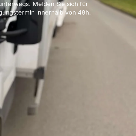
nterwegs. Melden Sie sich für
igungstermin innerhalb von 48h.