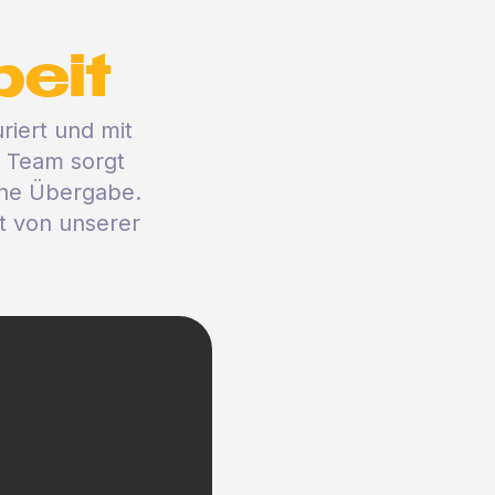
beit
riert und mit
r Team sorgt
ine Übergabe.
st von unserer