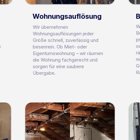
Wohnungsauflösung
B
W
Wir übernehmen
B
Wohnungsauflösungen jeder
p
Größe schnell, zuverlässig und
s
o
besenrein. Ob Miet- oder
r
Eigentumswohnung – wir räumen
n
die Wohnung fachgerecht und
G
sorgen für eine saubere
R
Übergabe.