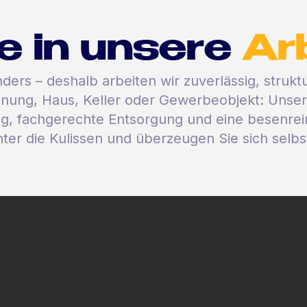
ke in unsere
Ar
ers – deshalb arbeiten wir zuverlässig, struktu
hnung, Haus, Keller oder Gewerbeobjekt: Unse
ng, fachgerechte Entsorgung und eine besenre
nter die Kulissen und überzeugen Sie sich selb